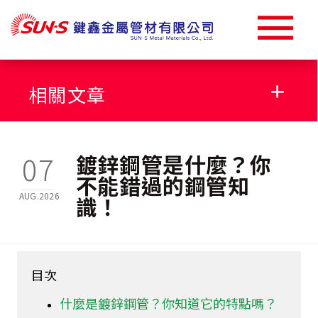
相關文章
304不銹鋼圓管
07
鍍鋅鋼管是什麼？你
不能錯過的鋼管知
AUG.2026
識！
304不銹鋼方管
五金材料
目次
熱浸鍍鋅鋼管規格
什麼是鍍鋅鋼管？你知道它的特點嗎？