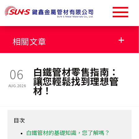
相關文章
304不鏽鋼管規格
06
白鐵管材零售指南：
讓您輕鬆找到理想管
AUG.2026
材！
白鐵四方管價格
白鐵圓管規格
目次
白鐵方管
白鐵管材的基礎知識，您了解嗎？